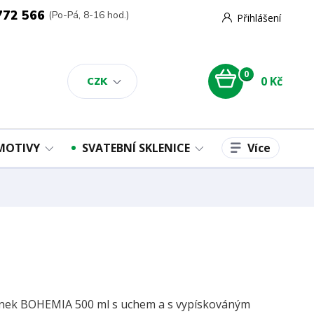
772 566
(Po-Pá, 8-16 hod.)
Přihlášení
0
0 Kč
CZK
Více
 MOTIVY
SVATEBNÍ SKLENICE
nek BOHEMIA 500 ml s uchem a s vypískováným