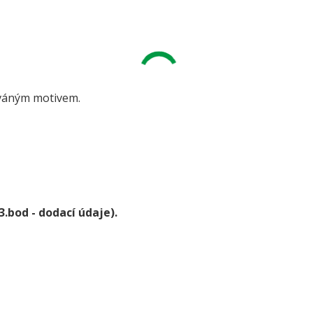
váným motivem.
3.bod - dodací údaje).