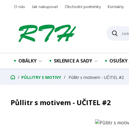
O nás
Jak nakupovat
Obchodní podmínky
Kontakty
OBÁLKY
SKLENICE A SADY
OSUŠKY 
PŮLLITRY S MOTIVY
Půllitr s motivem - UČITEL #2
Půllitr s motivem - UČITEL #2