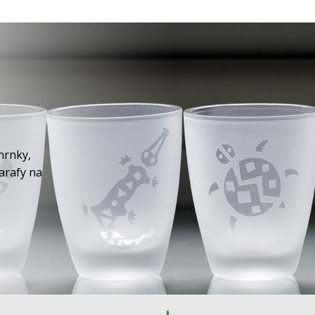
hrnky,
karafy na