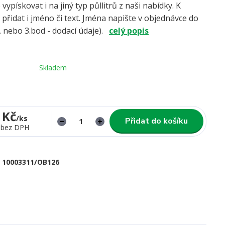
vypískovat i na jiný typ půllitrů z naši nabídky. K
 přidat i jméno či text. Jména napište v objednávce do
 nebo 3.bod - dodací údaje).
celý popis
Skladem
 Kč
/
ks
Přidat do košíku
bez DPH
10003311/OB126