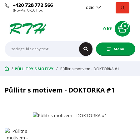
+420 728 772 566
CZK
(Po-Pá, 8-16 hod.)
0
0 Kč
Menu
PŮLLITRY S MOTIVY
Půllitr s motivem - DOKTORKA #1
Půllitr s motivem - DOKTORKA #1