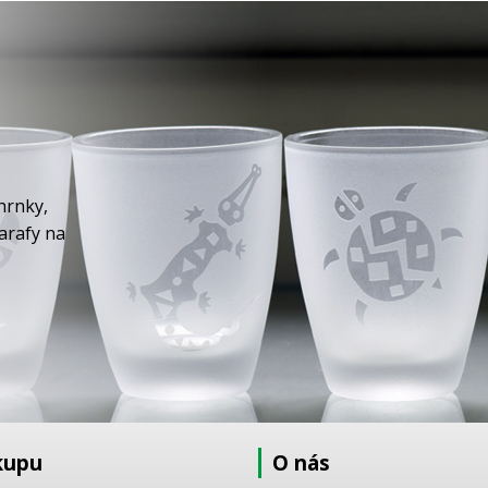
hrnky,
karafy na
kupu
O nás