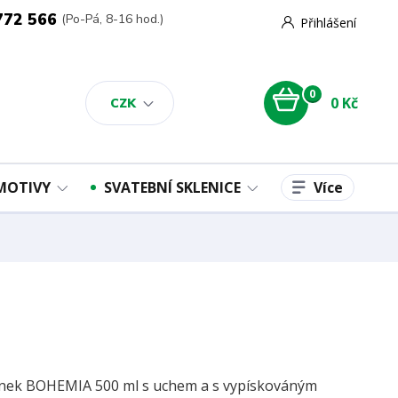
772 566
(Po-Pá, 8-16 hod.)
Přihlášení
0
0 Kč
CZK
Více
 MOTIVY
SVATEBNÍ SKLENICE
nek BOHEMIA 500 ml s uchem a s vypískováným