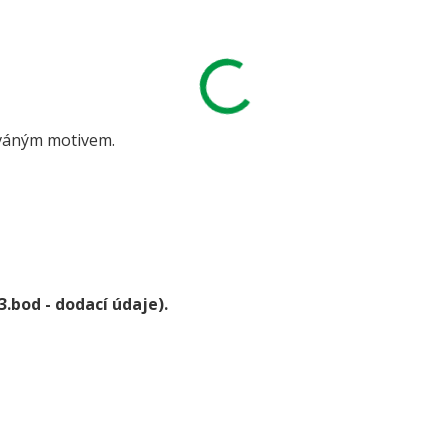
váným motivem.
3.bod - dodací údaje).