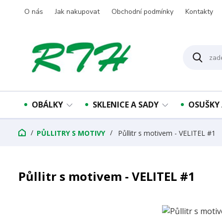
O nás
Jak nakupovat
Obchodní podmínky
Kontakty
OBÁLKY
SKLENICE A SADY
OSUŠKY 
PŮLLITRY S MOTIVY
Půllitr s motivem - VELITEL #1
Půllitr s motivem - VELITEL #1