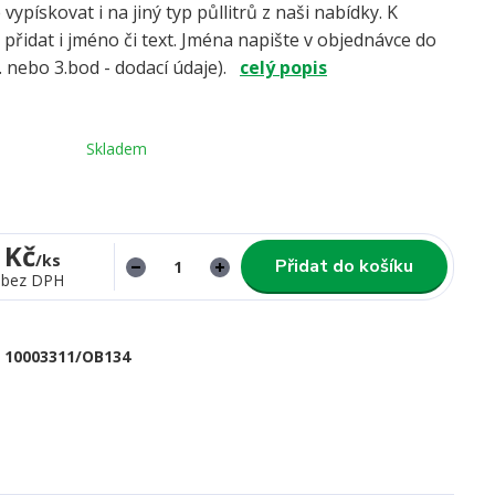
vypískovat i na jiný typ půllitrů z naši nabídky. K
 přidat i jméno či text. Jména napište v objednávce do
 nebo 3.bod - dodací údaje).
celý popis
Skladem
 Kč
/
ks
Přidat do košíku
bez DPH
10003311/OB134