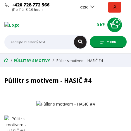
+420 728 772 566
CZK
(Po-Pá, 8-16 hod.)
0
0 Kč
Menu
PŮLLITRY S MOTIVY
Půllitr s motivem - HASIČ #4
Půllitr s motivem - HASIČ #4