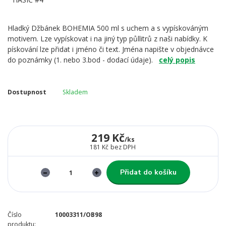
Hladký Džbánek BOHEMIA 500 ml s uchem a s vypískováným
motivem. Lze vypískovat i na jiný typ půllitrů z naši nabídky. K
pískování lze přidat i jméno či text. Jména napište v objednávce
do poznámky (1. nebo 3.bod - dodací údaje).
celý popis
Dostupnost
Skladem
219 Kč
/
ks
181 Kč
bez DPH
Přidat do košíku
Číslo
10003311/OB98
produktu: