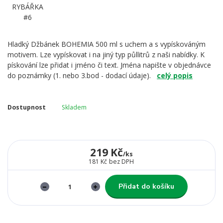
Hladký Džbánek BOHEMIA 500 ml s uchem a s vypískováným
motivem. Lze vypískovat i na jiný typ půllitrů z naši nabídky. K
pískování lze přidat i jméno či text. Jména napište v objednávce
do poznámky (1. nebo 3.bod - dodací údaje).
celý popis
Dostupnost
Skladem
219 Kč
/
ks
181 Kč
bez DPH
Přidat do košíku