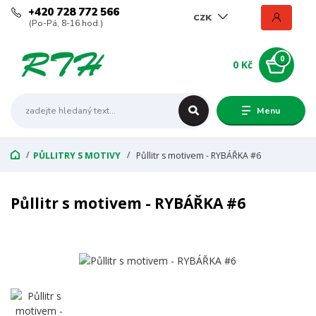
+420 728 772 566
CZK
(Po-Pá, 8-16 hod.)
0
0 Kč
Menu
PŮLLITRY S MOTIVY
Půllitr s motivem - RYBÁŘKA #6
Půllitr s motivem - RYBÁŘKA #6