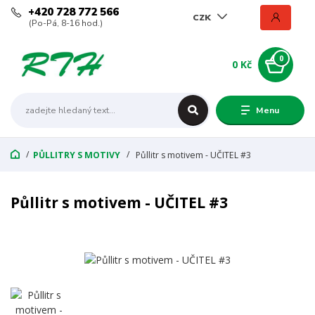
+420 728 772 566
CZK
(Po-Pá, 8-16 hod.)
0
0 Kč
Menu
PŮLLITRY S MOTIVY
Půllitr s motivem - UČITEL #3
Půllitr s motivem - UČITEL #3