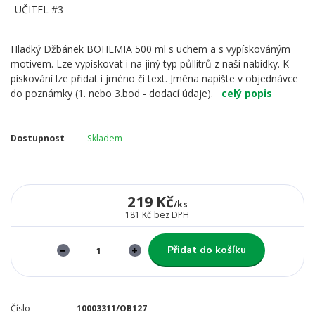
Hladký Džbánek BOHEMIA 500 ml s uchem a s vypískováným
motivem. Lze vypískovat i na jiný typ půllitrů z naši nabídky. K
pískování lze přidat i jméno či text. Jména napište v objednávce
do poznámky (1. nebo 3.bod - dodací údaje).
celý popis
Dostupnost
Skladem
219 Kč
/
ks
181 Kč
bez DPH
Přidat do košíku
Číslo
10003311/OB127