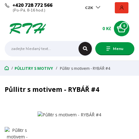
+420 728 772 566
CZK
(Po-Pá, 8-16 hod.)
0
0 Kč
Menu
PŮLLITRY S MOTIVY
Půllitr s motivem - RYBÁŘ #4
Půllitr s motivem - RYBÁŘ #4