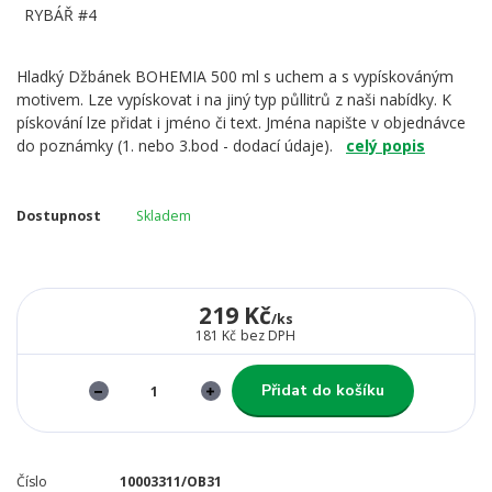
Hladký Džbánek BOHEMIA 500 ml s uchem a s vypískováným
motivem. Lze vypískovat i na jiný typ půllitrů z naši nabídky. K
pískování lze přidat i jméno či text. Jména napište v objednávce
do poznámky (1. nebo 3.bod - dodací údaje).
celý popis
Dostupnost
Skladem
219 Kč
/
ks
181 Kč
bez DPH
Přidat do košíku
Číslo
10003311/OB31