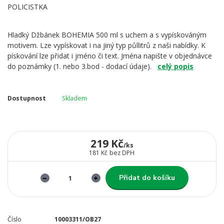
Hladký Džbánek BOHEMIA 500 ml s uchem a s vypískováným
motivem. Lze vypískovat i na jiný typ půllitrů z naši nabídky. K
pískování lze přidat i jméno či text. Jména napište v objednávce
do poznámky (1. nebo 3.bod - dodací údaje).
celý popis
Dostupnost
Skladem
219 Kč
/
ks
181 Kč
bez DPH
Přidat do košíku
Číslo
10003311/OB27