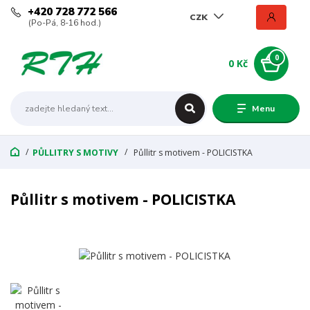
+420 728 772 566
CZK
(Po-Pá, 8-16 hod.)
0
0 Kč
Menu
PŮLLITRY S MOTIVY
Půllitr s motivem - POLICISTKA
Půllitr s motivem - POLICISTKA