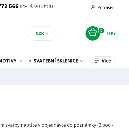
772 566
(Po-Pá, 8-16 hod.)
Přihlášení
0
0 Kč
CZK
Více
 MOTIVY
SVATEBNÍ SKLENICE
m svatby napište v objednávce do poznámky (3.bod -