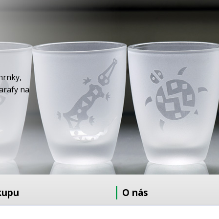
hrnky,
karafy na
kupu
O nás
at
O nás