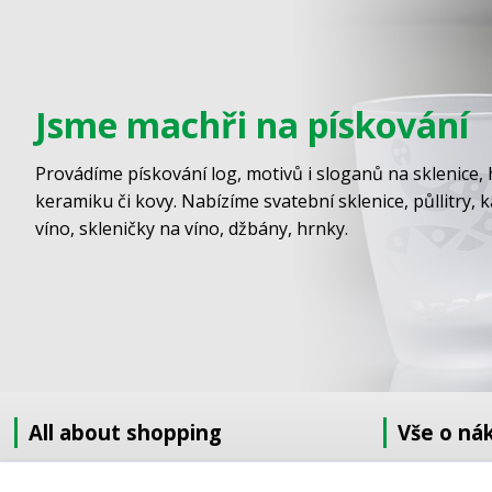
Jsme machři na pískování
Provádíme pískování log, motivů i sloganů na sklenice, 
keramiku či kovy. Nabízíme svatební sklenice, půllitry, 
víno, skleničky na víno, džbány, hrnky.
All about shopping
Vše o ná
About us
Jak nakupov