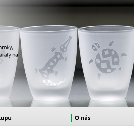
hrnky,
karafy na
kupu
O nás
at
O nás