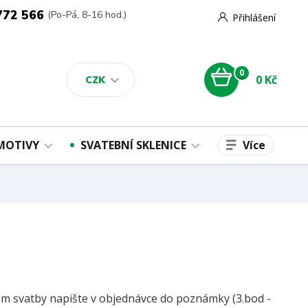
772 566
(Po-Pá, 8-16 hod.)
Přihlášení
0
0 Kč
CZK
Více
 MOTIVY
SVATEBNÍ SKLENICE
m svatby napište v objednávce do poznámky (3.bod -