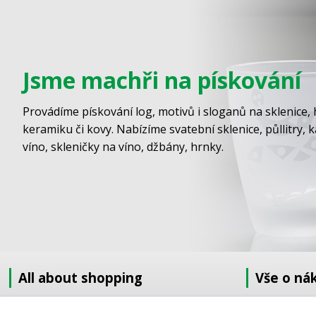
Jsme machři na pískování
Provádíme pískování log, motivů i sloganů na sklenice, 
keramiku či kovy. Nabízíme svatební sklenice, půllitry, 
víno, skleničky na víno, džbány, hrnky.
All about shopping
Vše o ná
About us
Jak nakupov