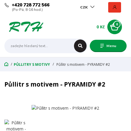
+420 728 772 566
CZK
(Po-Pá, 8-16 hod.)
0
0 Kč
Menu
PŮLLITRY S MOTIVY
Půllitr s motivem - PYRAMIDY #2
Půllitr s motivem - PYRAMIDY #2