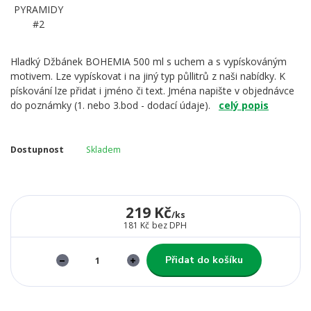
Hladký Džbánek BOHEMIA 500 ml s uchem a s vypískováným
motivem. Lze vypískovat i na jiný typ půllitrů z naši nabídky. K
pískování lze přidat i jméno či text. Jména napište v objednávce
do poznámky (1. nebo 3.bod - dodací údaje).
celý popis
Dostupnost
Skladem
219 Kč
/
ks
181 Kč
bez DPH
Přidat do košíku