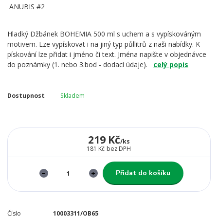
Hladký Džbánek BOHEMIA 500 ml s uchem a s vypískováným
motivem. Lze vypískovat i na jiný typ půllitrů z naši nabídky. K
pískování lze přidat i jméno či text. Jména napište v objednávce
do poznámky (1. nebo 3.bod - dodací údaje).
celý popis
Dostupnost
Skladem
219 Kč
/
ks
181 Kč
bez DPH
Přidat do košíku
Číslo
10003311/OB65