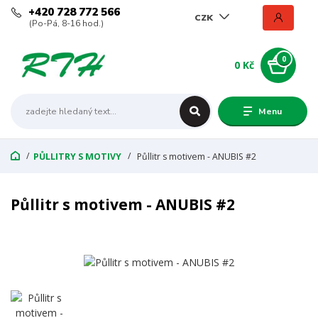
+420 728 772 566
CZK
(Po-Pá, 8-16 hod.)
0
0 Kč
Menu
PŮLLITRY S MOTIVY
Půllitr s motivem - ANUBIS #2
Půllitr s motivem - ANUBIS #2