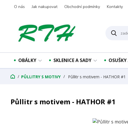
O nás
Jak nakupovat
Obchodní podmínky
Kontakty
OBÁLKY
SKLENICE A SADY
OSUŠKY 
PŮLLITRY S MOTIVY
Půllitr s motivem - HATHOR #1
Půllitr s motivem - HATHOR #1