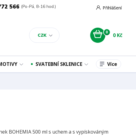
772 566
(Po-Pá, 8-16 hod.)
Přihlášení
0
0 Kč
CZK
Více
 MOTIVY
SVATEBNÍ SKLENICE
nek BOHEMIA 500 ml s uchem a s vypískováným