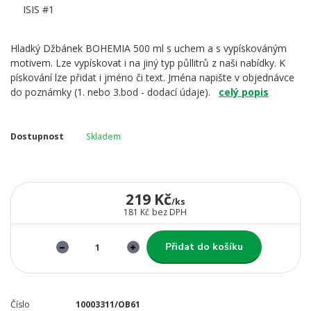
Hladký Džbánek BOHEMIA 500 ml s uchem a s vypískováným
motivem. Lze vypískovat i na jiný typ půllitrů z naši nabídky. K
pískování lze přidat i jméno či text. Jména napište v objednávce
do poznámky (1. nebo 3.bod - dodací údaje).
celý popis
Dostupnost
Skladem
219 Kč
/
ks
181 Kč
bez DPH
Přidat do košíku
Číslo
10003311/OB61