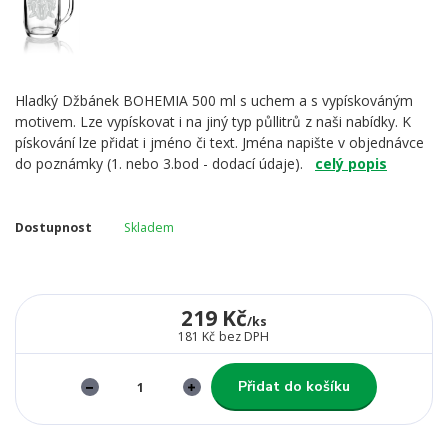
Hladký Džbánek BOHEMIA 500 ml s uchem a s vypískováným
motivem. Lze vypískovat i na jiný typ půllitrů z naši nabídky. K
pískování lze přidat i jméno či text. Jména napište v objednávce
do poznámky (1. nebo 3.bod - dodací údaje).
celý popis
Dostupnost
Skladem
219 Kč
/
ks
181 Kč
bez DPH
Přidat do košíku