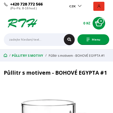
+420 728 772 566
CZK
(Po-Pá, 8-16 hod.)
0
0 Kč
Menu
PŮLLITRY S MOTIVY
Půllitr s motivem - BOHOVÉ EGYPTA #1
Půllitr s motivem - BOHOVÉ EGYPTA #1