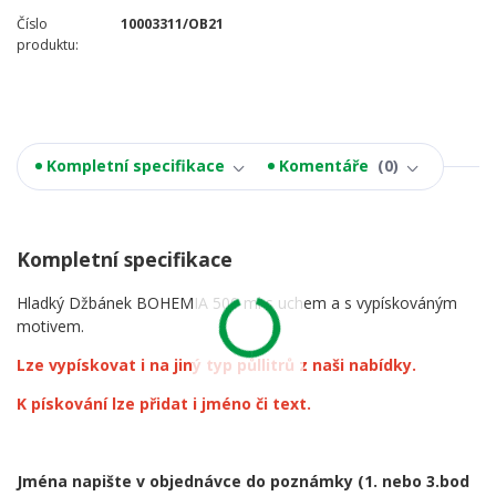
Číslo
10003311/OB21
produktu:
Kompletní specifikace
Komentáře
0
Kompletní specifikace
Hladký Džbánek BOHEMIA 500 ml s uchem a s vypískováným
motivem.
Lze vypískovat i na jiný typ půllitrů z naši nabídky.
K pískování lze přidat i jméno či text.
Jména napište v objednávce do poznámky
(1. nebo 3.bod