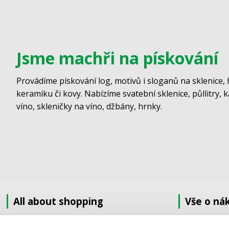
Jsme machři na pískování
Provádíme pískování log, motivů i sloganů na sklenice, 
keramiku či kovy. Nabízíme svatební sklenice, půllitry, 
víno, skleničky na víno, džbány, hrnky.
All about shopping
Vše o ná
About us
Jak nakupov