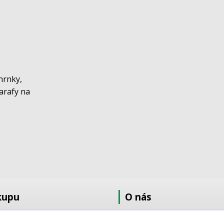
hrnky,
karafy na
kupu
O nás
at
O nás