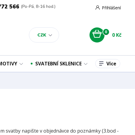
772 566
(Po-Pá, 8-16 hod.)
Přihlášení
0
0 Kč
CZK
Více
 MOTIVY
SVATEBNÍ SKLENICE
m svatby napište v objednávce do poznámky (3.bod -