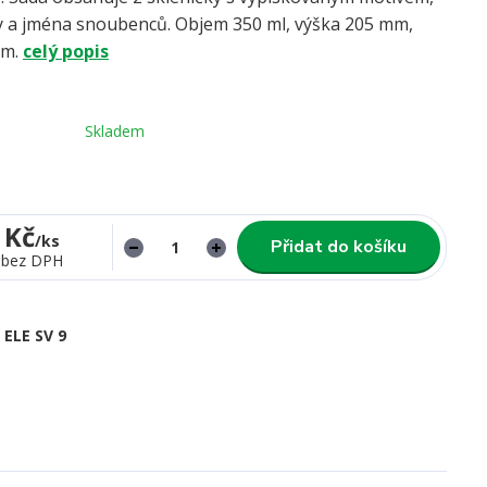
y a jména snoubenců. Objem 350 ml, výška 205 mm,
mm.
celý popis
Skladem
 Kč
/
ks
Přidat do košíku
bez DPH
ELE SV 9