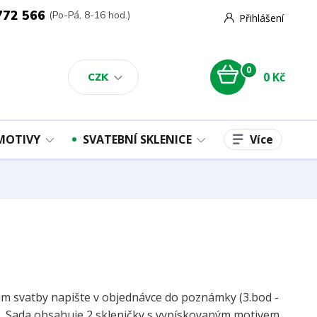
772 566
(Po-Pá, 8-16 hod.)
Přihlášení
0
0 Kč
CZK
Více
 MOTIVY
SVATEBNÍ SKLENICE
m svatby napište v objednávce do poznámky (3.bod -
). Sada obsahuje 2 skleničky s vypískovaným motivem,