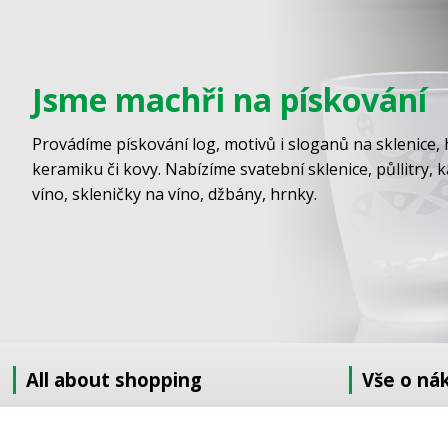
Jsme machři na pískování
Provádíme pískování log, motivů i sloganů na sklenice, 
keramiku či kovy. Nabízíme svatební sklenice, půllitry, 
víno, skleničky na víno, džbány, hrnky.
All about shopping
Vše o ná
About us
Jak nakupov