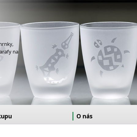
hrnky,
karafy na
kupu
O nás
at
O nás