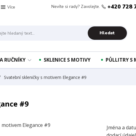
+420 728 
Nevíte si rady? Zavolejte.
Více
Hledat
A RUČNÍKY
SKLENICE S MOTIVY
PŮLLITRY S
Svatební skleničky s motivem Elegance #9
gance #9
Jména a datu
dodací údaje