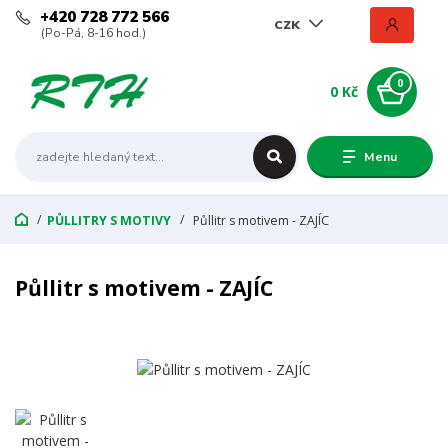
+420 728 772 566
CZK
(Po-Pá, 8-16 hod.)
0
0 Kč
Menu
PŮLLITRY S MOTIVY
Půllitr s motivem - ZAJÍC
Půllitr s motivem - ZAJÍC