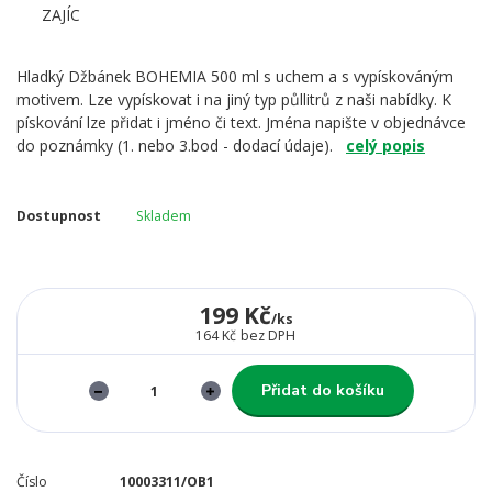
Hladký Džbánek BOHEMIA 500 ml s uchem a s vypískováným
motivem. Lze vypískovat i na jiný typ půllitrů z naši nabídky. K
pískování lze přidat i jméno či text. Jména napište v objednávce
do poznámky (1. nebo 3.bod - dodací údaje).
celý popis
Dostupnost
Skladem
199 Kč
/
ks
164 Kč
bez DPH
Přidat do košíku
Číslo
10003311/OB1