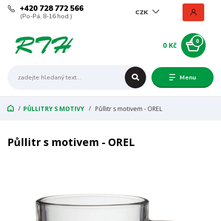
+420 728 772 566
CZK
(Po-Pá, 8-16 hod.)
0
0 Kč
Menu
PŮLLITRY S MOTIVY
Půllitr s motivem - OREL
Půllitr s motivem - OREL