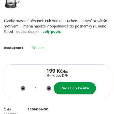
Hladký masivní Džbánek Pub 500 ml s uchem a s vypískováným
motivem. Jména napište v objednávce do poznámky (1. nebo
3.bod - dodací údaje).
celý popis
Dostupnost
Skladem
199 Kč
/
ks
164 Kč
bez DPH
Přidat do košíku
Číslo
10004056/001