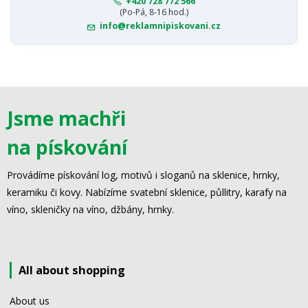
+420 728 772 566
(Po-Pá, 8-16 hod.)
info@reklamnipiskovani.cz
Jsme machři
na pískování
Provádíme pískování log, motivů i sloganů na sklenice, hrnky,
keramiku či kovy. Nabízíme svatební sklenice, půllitry, karafy na
víno, skleničky na víno, džbány, hrnky.
All about shopping
About us