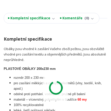
Kompletní specifikace
Komentáře
0
Kompletní specifikace
Obálky jsou vhodné k zasílání Vašeho zboží poštou, jsou obzvláště
vhodné pro zasílání textilu a objemnějších předmětů. Jsou absolutně
neprůhledné.
PLASTOVÉ OBÁLKY 200x230 mm
rozměr 200 x 230 mm
pro zasílání měkkých a citlivých předmětů (vlny, textilií, knih,
apod.)
odolné proti potrhání, vodotěsné, pružné při balení
materiál – vícevrstvý polyethylén o tloušťce
60 my
100% recyklovatelné
lehké, šetří poštovní náklady