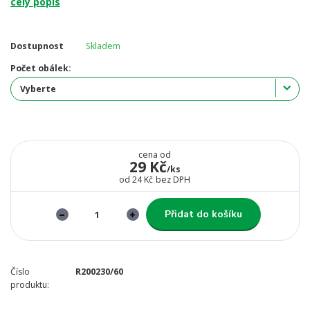
celý popis
Dostupnost
Skladem
Počet obálek:
cena od
29 Kč
/
ks
od
24 Kč
bez DPH
Přidat do košíku
Číslo
R200230/60
produktu: