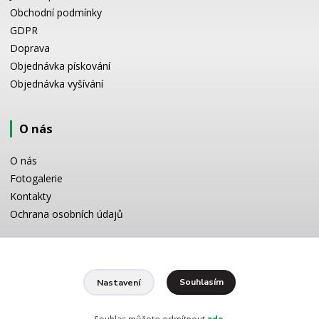
Obchodní podmínky
GDPR
Doprava
Objednávka pískování
Objednávka vyšívání
O nás
O nás
Fotogalerie
Kontakty
Ochrana osobních údajů
Odborné poradenství
Souhlasím
Nastavení
Potřebujete poradit s výběrem? Neváhejte se zeptat:
+420 728 772 566
8 -16 h