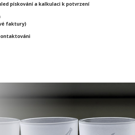
led pískování a kalkulaci k potvrzení
a
vé faktury)
kontaktováni