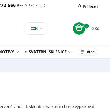
772 566
(Po-Pá, 8-16 hod.)
Přihlášení
0
0 Kč
CZK
Více
 MOTIVY
SVATEBNÍ SKLENICE
ervené víno. 1. sklenice, na které chcete vypískovat