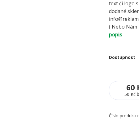
text či logo
dodané skleni
info@reklamn
( Nebo Nám n
popis
Dostupnost
60 
50 Kč
Číslo produktu: