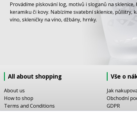
Provádíme pískování log, motivů i sloganů na sklenice, 
keramiku či kovy. Nabízíme svatební sklenice, půllitry, 
víno, skleničky na víno, džbány, hrnky.
All about shopping
Vše o ná
About us
Jak nakupov
How to shop
Obchodní po
Terms and Conditions
GDPR
Delivery
Doprava
Sandblasting order to the EU
Objednávka 
Contact information
Objednávka v