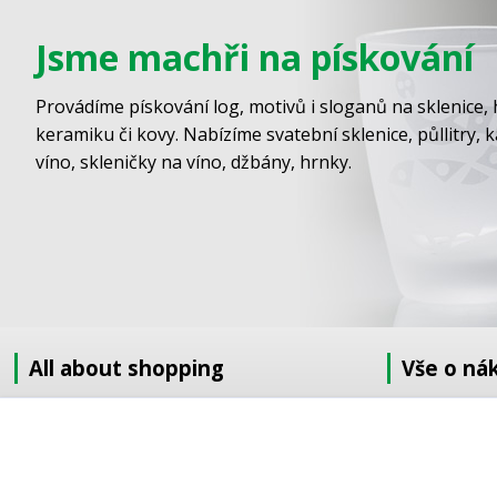
Jsme machři na pískování
Provádíme pískování log, motivů i sloganů na sklenice, 
keramiku či kovy. Nabízíme svatební sklenice, půllitry, 
víno, skleničky na víno, džbány, hrnky.
All about shopping
Vše o ná
About us
Jak nakupov
How to shop
Obchodní po
Terms and Conditions
GDPR