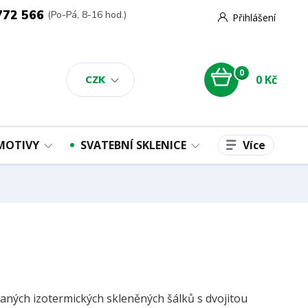
772 566
(Po-Pá, 8-16 hod.)
Přihlášení
0
0 Kč
CZK
Více
 MOTIVY
SVATEBNÍ SKLENICE
vaných izotermických skleněných šálků s dvojitou