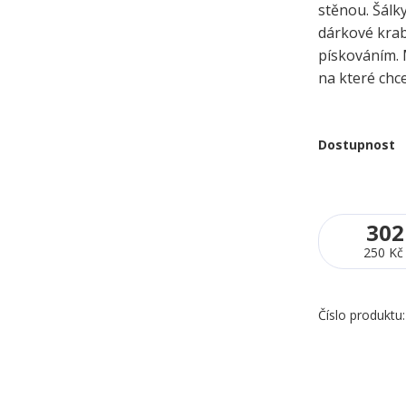
stěnou. Šálk
dárkové krab
pískováním. 
na které chce
Dostupnost
302
250 Kč
Číslo produktu: