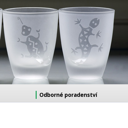
Odborné poradenství
Potřebujete poradit s výběrem?
Neváhejte se zeptat:
+420 728 772 566
8 -16 h