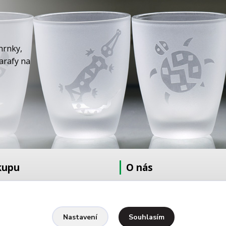
hrnky,
karafy na
kupu
O nás
at
O nás
dmínky
Fotogalerie
Kontakty
Souhlasím
Nastavení