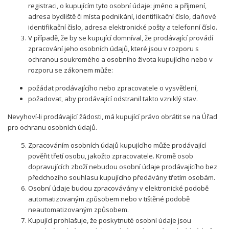
registraci, o kupujícím tyto osobní údaje: jméno a příjmení,
adresa bydliště či místa podnikání, identifikační číslo, daňové
identifikační číslo, adresa elektronické pošty a telefonní číslo.
V případě, že by se kupující domníval, že prodávající provádí
zpracování jeho osobních údajů, které jsou v rozporu s
ochranou soukromého a osobního života kupujícího nebo v
rozporu se zákonem může:
požádat prodávajícího nebo zpracovatele o vysvětlení,
požadovat, aby prodávající odstranil takto vzniklý stav.
Nevyhoví-li prodávající žádosti, má kupující právo obrátit se na Úřad
pro ochranu osobních údajů.
Zpracováním osobních údajů kupujícího může prodávající
pověřit třetí osobu, jakožto zpracovatele. Kromě osob
dopravujících zboží nebudou osobní údaje prodávajícího bez
předchozího souhlasu kupujícího předávány třetím osobám.
Osobní údaje budou zpracovávány v elektronické podobě
automatizovaným způsobem nebo v tištěné podobě
neautomatizovaným způsobem.
Kupující prohlašuje, že poskytnuté osobní údaje jsou