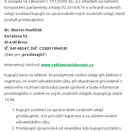
V souladu se zákonem č. 101/2000 Sb., a s ohledem na nařízení
Evropského parlamentu a Rady EU 2016/679 o ochraně osobních
údajů souhlasí kupující se zpracováním svých osobních údajů, které
poskytl prodávajícímu:
Bc. Martin Havlíček
Rotalova 53
614 00 Brno
IČ: 04148347, DIČ: CZ8911094181
(dále jen „
prodávající
“)
Internetový obchod:
www.reklamnipiskovani.cz
Kupující bere na vědomí, že poskytnuté osobní údaje (při žádosti o
registraci, ve svém uživatelském účtu, při objednávce provedené z
webového rozhraní obchodu) uvede správně a bude informovat
prodávajícího o změně ve svých osobních údajích. Kupující je starší
16 let.
Kupující souhlasí se zpracováním osobních údajů
prodávajícím, a to pro účel registrace a za účelem vedení
uživatelského účtu.
Prodávající zpracovává od okamžiku, kdy kupující požádá o