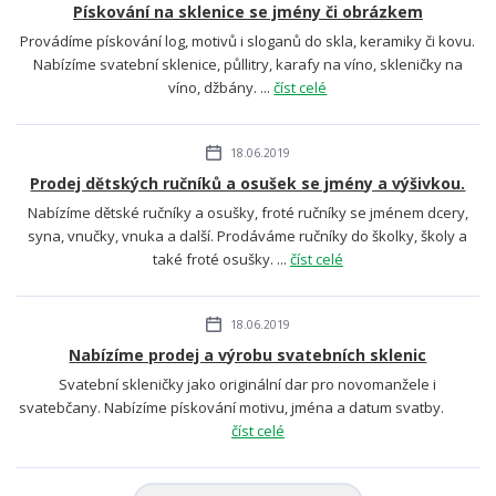
Pískování na sklenice se jmény či obrázkem
Provádíme pískování log, motivů i sloganů do skla, keramiky či kovu.
Nabízíme svatební sklenice, půllitry, karafy na víno, skleničky na
víno, džbány. ...
číst celé
18.06.2019
Prodej dětských ručníků a osušek se jmény a výšivkou.
Nabízíme dětské ručníky a osušky, froté ručníky se jménem dcery,
syna, vnučky, vnuka a další. Prodáváme ručníky do školky, školy a
také froté osušky. ...
číst celé
18.06.2019
Nabízíme prodej a výrobu svatebních sklenic
Svatební skleničky jako originální dar pro novomanžele i
svatebčany. Nabízíme pískování motivu, jména a datum svatby.
číst celé