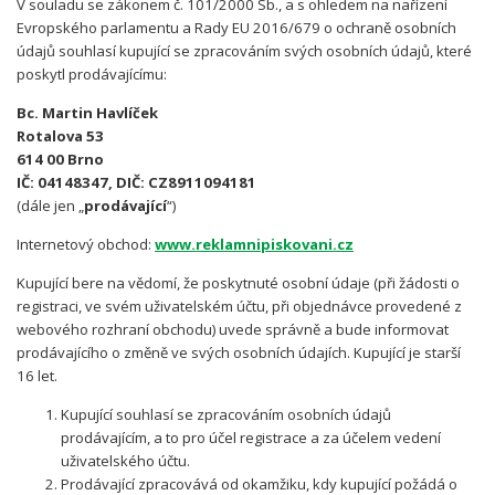
V souladu se zákonem č. 101/2000 Sb., a s ohledem na nařízení
Evropského parlamentu a Rady EU 2016/679 o ochraně osobních
údajů souhlasí kupující se zpracováním svých osobních údajů, které
poskytl prodávajícímu:
Bc. Martin Havlíček
Rotalova 53
614 00 Brno
IČ: 04148347, DIČ: CZ8911094181
(dále jen „
prodávající
“)
Internetový obchod:
www.reklamnipiskovani.cz
Kupující bere na vědomí, že poskytnuté osobní údaje (při žádosti o
registraci, ve svém uživatelském účtu, při objednávce provedené z
webového rozhraní obchodu) uvede správně a bude informovat
prodávajícího o změně ve svých osobních údajích. Kupující je starší
16 let.
Kupující souhlasí se zpracováním osobních údajů
prodávajícím, a to pro účel registrace a za účelem vedení
uživatelského účtu.
Prodávající zpracovává od okamžiku, kdy kupující požádá o