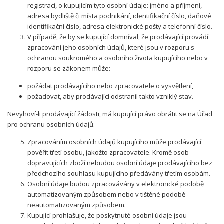
registraci, o kupujícím tyto osobní údaje: jméno a příjmení,
adresa bydliště či místa podnikání, identifikační číslo, daňové
identifikační číslo, adresa elektronické pošty a telefonní číslo.
V případě, že by se kupující domníval, že prodávající provádí
zpracování jeho osobních údajů, které jsou v rozporu s
ochranou soukromého a osobního života kupujícího nebo v
rozporu se zákonem může:
požádat prodávajícího nebo zpracovatele o vysvětlení,
požadovat, aby prodávající odstranil takto vzniklý stav.
Nevyhoví-li prodávající žádosti, má kupující právo obrátit se na Úřad
pro ochranu osobních údajů.
Zpracováním osobních údajů kupujícího může prodávající
pověřit třetí osobu, jakožto zpracovatele. Kromě osob
dopravujících zboží nebudou osobní údaje prodávajícího bez
předchozího souhlasu kupujícího předávány třetím osobám.
Osobní údaje budou zpracovávány v elektronické podobě
automatizovaným způsobem nebo v tištěné podobě
neautomatizovaným způsobem.
Kupující prohlašuje, že poskytnuté osobní údaje jsou