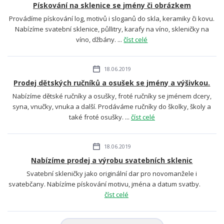
Pískování na sklenice se jmény či obrázkem
Provádíme pískování log, motivů i sloganů do skla, keramiky či kovu.
Nabízíme svatební sklenice, půllitry, karafy na víno, skleničky na
víno, džbány. ...
číst celé
18.06.2019
Prodej dětských ručníků a osušek se jmény a výšivkou.
Nabízíme dětské ručníky a osušky, froté ručníky se jménem dcery,
syna, vnučky, vnuka a další. Prodáváme ručníky do školky, školy a
také froté osušky. ...
číst celé
18.06.2019
Nabízíme prodej a výrobu svatebních sklenic
Svatební skleničky jako originální dar pro novomanžele i
svatebčany. Nabízíme pískování motivu, jména a datum svatby.
číst celé