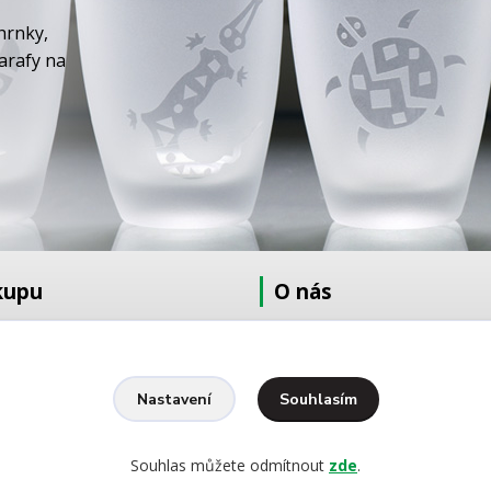
hrnky,
karafy na
kupu
O nás
at
O nás
dmínky
Fotogalerie
Kontakty
Souhlasím
Nastavení
Ochrana osobních údajů
pískování
Souhlas můžete odmítnout
zde
.
yšívání