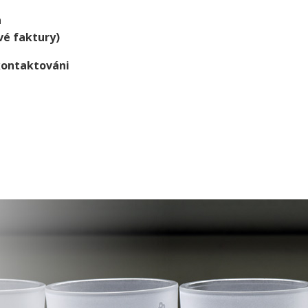
a
vé faktury)
kontaktováni