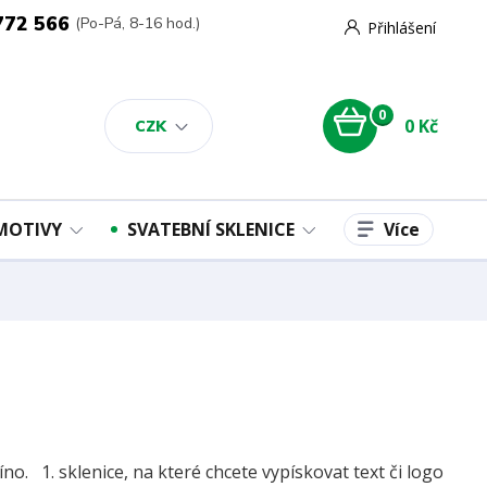
772 566
(Po-Pá, 8-16 hod.)
Přihlášení
0
0 Kč
CZK
Více
 MOTIVY
SVATEBNÍ SKLENICE
íno. 1. sklenice, na které chcete vypískovat text či logo