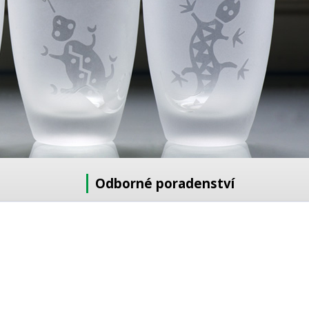
Odborné poradenství
Potřebujete poradit s výběrem?
Neváhejte se zeptat:
+420 728 772 566
8 -16 h
info@reklamnipiskovani.cz