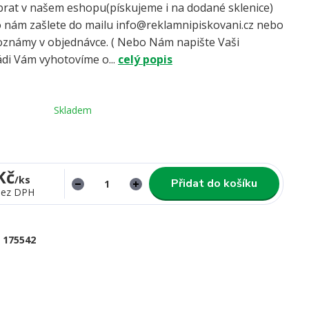
brat v našem eshopu(pískujeme i na dodané sklenice)
ogo nám zašlete do mailu info@reklamnipiskovani.cz nebo
oznámy v objednávce. ( Nebo Nám napište Vaši
ádi Vám vyhotovíme o...
celý popis
Skladem
Kč
/
ks
Přidat do košíku
bez DPH
175542