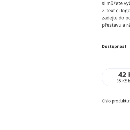
si můžete vy
2. text či l
zadejte do p
přestavu a r
Dostupnost
42 
35 Kč
Číslo produktu: