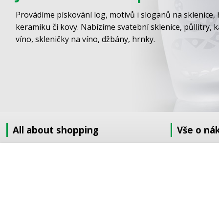
Provádíme pískování log, motivů i sloganů na sklenice, 
keramiku či kovy. Nabízíme svatební sklenice, půllitry, 
víno, skleničky na víno, džbány, hrnky.
All about shopping
Vše o ná
About us
Jak nakupov
How to shop
Obchodní po
Terms and Conditions
GDPR
Delivery
Doprava
Sandblasting order to the EU
Objednávka 
Contact information
Objednávka v