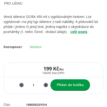
Vinná sklenice DORA 450 ml s vypískováným textem. Lze
vypískovat i na jiný typ sklenice z naši nabídky. K pískování lze
přidat i jméno či jinný text. Jména napište v objednávce do
poznámky (1. nebo 3.bod - dodací údaje).
celý popis
Dostupnost
Skladem
199 Kč
/
ks
164 Kč
bez DPH
Přidat do košíku
Číslo
10003923/VO4