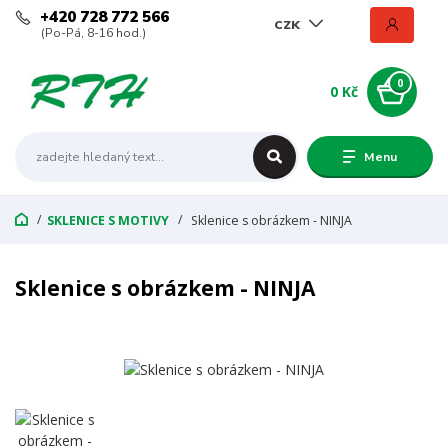
+420 728 772 566
CZK
(Po-Pá, 8-16 hod.)
0
0 Kč
Menu
SKLENICE S MOTIVY
Sklenice s obrázkem - NINJA
Sklenice s obrázkem - NINJA