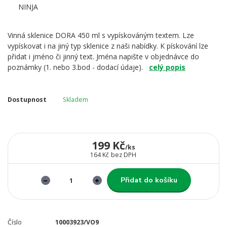
Vinná sklenice DORA 450 ml s vypískováným textem. Lze
vypískovat i na jiný typ sklenice z naši nabídky. K pískování lze
přidat i jméno či jinný text. Jména napište v objednávce do
poznámky (1. nebo 3.bod - dodací údaje).
celý popis
Dostupnost
Skladem
199 Kč
/
ks
164 Kč
bez DPH
Přidat do košíku
Číslo
10003923/VO9