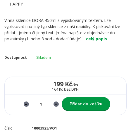
Vinná sklenice DORA 450ml s vypískováným textem. Lze
vypískovat i na jiný typ sklenice z naši nabídky. K pískování lze
přidat i jméno či jinný text. Jména napište v objednávce do
poznámky (1. nebo 3.bod - dodací údaje).
celý popis
Dostupnost
Skladem
199 Kč
/
ks
164 Kč
bez DPH
Přidat do košíku
Číslo
10003923/VO1