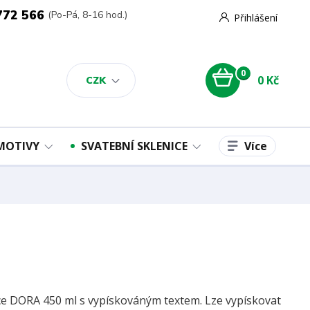
772 566
(Po-Pá, 8-16 hod.)
Přihlášení
0
0 Kč
CZK
Více
 MOTIVY
SVATEBNÍ SKLENICE
ce DORA 450 ml s vypískováným textem. Lze vypískovat