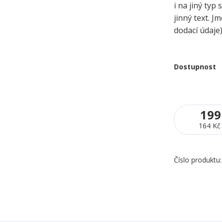
i na jiný typ
jinný text. 
dodací údaje
Dostupnost
199
164 Kč
Číslo produktu: