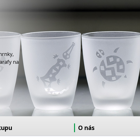
hrnky,
karafy na
kupu
O nás