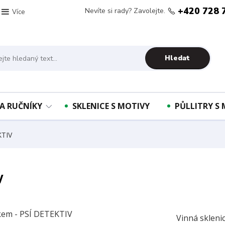
+420 728 
Nevíte si rady? Zavolejte.
Více
Hledat
A RUČNÍKY
SKLENICE S MOTIVY
PŮLLITRY S
KTIV
V
Vinná skleni