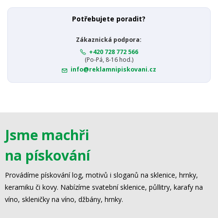
Potřebujete poradit?
Zákaznická podpora:
+420 728 772 566
(Po-Pá, 8-16 hod.)
info@reklamnipiskovani.cz
Jsme machři
na pískování
Provádíme pískování log, motivů i sloganů na sklenice, hrnky,
keramiku či kovy. Nabízíme svatební sklenice, půllitry, karafy na
víno, skleničky na víno, džbány, hrnky.