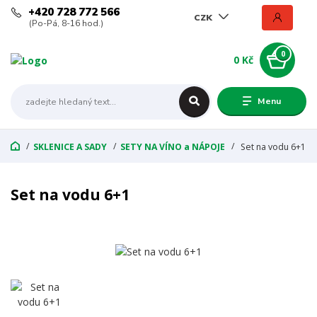
+420 728 772 566
CZK
(Po-Pá, 8-16 hod.)
0
0 Kč
Menu
SKLENICE A SADY
SETY NA VÍNO a NÁPOJE
Set na vodu 6+1
Set na vodu 6+1