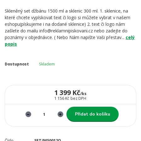
Skleněný set džbánu 1500 ml a sklenic 300 ml. 1. sklenice, na
které chcete vypískovat text či logo si můžete vybrat v našem
eshopu(pískujeme i na dodané sklenice) 2. text či logo nám
zašlete do mailu info@reklamnipiskovani.cz nebo zadejte do
poznámy v objednávce. ( Nebo Nám napište Vaši přestav...
celý
popis
Dostupnost
Skladem
1 399 Kč
/
ks
1 156 Kč
bez DPH
Přidat do košíku
Číslo
SET/M50012Q