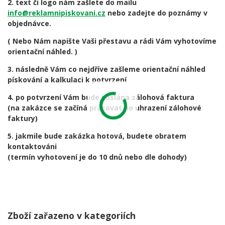
2. text či logo nám zašlete do mailu
info@reklamnipiskovani.cz
nebo zadejte do poznámy v
objednávce.
( Nebo Nám napište Vaši přestavu a rádi Vám vyhotovíme
orientační náhled. )
3. následně Vám co nejdříve zašleme orientační náhled
pískování a kalkulaci k potvrzení
4. po potvrzení Vám bude zaslána zálohová faktura
(na zakázce se začíná pracovat po uhrazení zálohové
faktury)
5. jakmile bude zakázka hotová, budete obratem
kontaktováni
(termín vyhotovení je do 10 dnů nebo dle dohody)
Zboží zařazeno v kategoriích