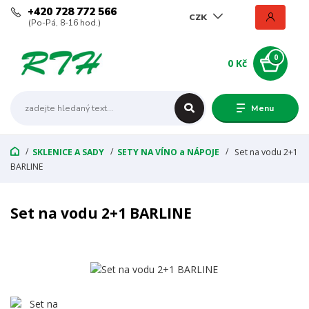
+420 728 772 566
CZK
(Po-Pá, 8-16 hod.)
0
0 Kč
Menu
SKLENICE A SADY
SETY NA VÍNO a NÁPOJE
Set na vodu 2+1
BARLINE
Set na vodu 2+1 BARLINE