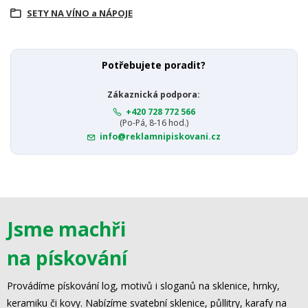
SETY NA VÍNO a NÁPOJE
Potřebujete poradit?
Zákaznická podpora:
+420 728 772 566
(Po-Pá, 8-16 hod.)
info@reklamnipiskovani.cz
Jsme machři
na pískování
Provádíme pískování log, motivů i sloganů na sklenice, hrnky,
keramiku či kovy. Nabízíme svatební sklenice, půllitry, karafy na