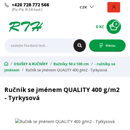
+420 728 772 566
CZK
(Po-Pá, 8-16 hod.)
0
0 Kč
Menu
OSUŠKY A RUČNÍKY
Ručníky 50 x 100 cm
- ručníky se
jménem
Ručník se jménem QUALITY 400 g/m2 - Tyrkysová
Ručník se jménem QUALITY 400 g/m2
- Tyrkysová