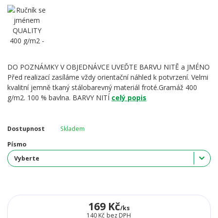
DO POZNÁMKY V OBJEDNÁVCE UVEĎTE BARVU NITĚ a JMÉNO
Před realizací zasíláme vždy orientační náhled k potvrzení. Velmi
kvalitní jemně tkaný stálobarevný materiál froté.Gramáž 400
g/m2. 100 % bavlna. BARVY NITÍ
celý popis
Dostupnost
Skladem
Písmo
169 Kč
/
ks
140 Kč
bez DPH