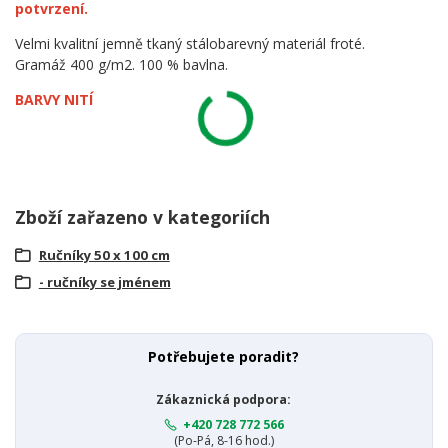
potvrzení.
Velmi kvalitní jemně tkaný stálobarevný materiál froté.
Gramáž 400 g/m2. 100 % bavlna.
BARVY NITÍ
Zboží zařazeno v kategoriích
Ručníky 50 x 100 cm
- ručníky se jménem
Potřebujete poradit?
Zákaznická podpora:
+420 728 772 566
(Po-Pá, 8-16 hod.)