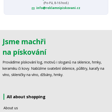
(Po-Pá, 8-16 hod.)
info@reklamnipiskovani.cz
Jsme machři
na pískování
Provádíme pískování log, motivů i sloganů na sklenice, hrnky,
keramiku či kovy. Nabízíme svatební sklenice, půllitry, karafy na
víno, skleničky na víno, džbány, hrnky.
All about shopping
About us