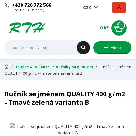
+420 728 772 566
CZK
(Po-Pá, 8-16 hod.)
0
0 Kč
Menu
OSUŠKY A RUČNÍKY
Ručníky 50 x 100 cm
Ručník se jménem
QUALITY 400 g/m2 - Tmavě zelená varianta B
Ručník se jménem QUALITY 400 g/m2
- Tmavě zelená varianta B