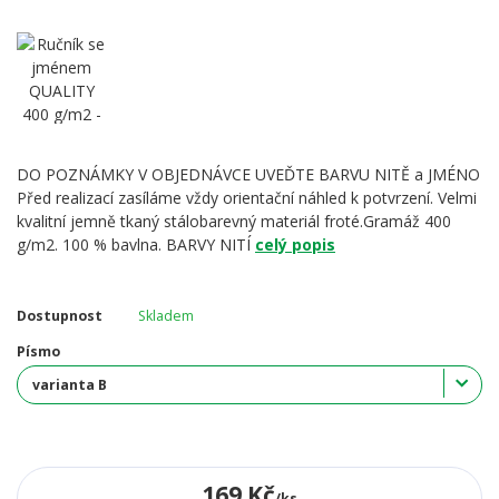
DO POZNÁMKY V OBJEDNÁVCE UVEĎTE BARVU NITĚ a JMÉNO
Před realizací zasíláme vždy orientační náhled k potvrzení. Velmi
kvalitní jemně tkaný stálobarevný materiál froté.Gramáž 400
g/m2. 100 % bavlna. BARVY NITÍ
celý popis
Dostupnost
Skladem
Písmo
169 Kč
/
ks