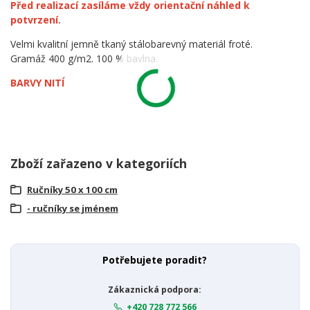
Před realizací zasíláme vždy orientační náhled k
potvrzení.
Velmi kvalitní jemně tkaný stálobarevný materiál froté.
Gramáž 400 g/m2. 100 % bavlna.
BARVY NITÍ
Zboží zařazeno v kategoriích
Ručníky 50 x 100 cm
- ručníky se jménem
Potřebujete poradit?
Zákaznická podpora:
+420 728 772 566