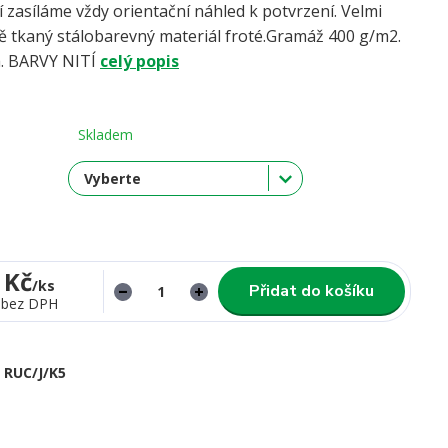
í zasíláme vždy orientační náhled k potvrzení. Velmi
ně tkaný stálobarevný materiál froté.Gramáž 400 g/m2.
a. BARVY NITÍ
celý popis
Skladem
 Kč
/
ks
Přidat do košíku
bez DPH
RUC/J/K5