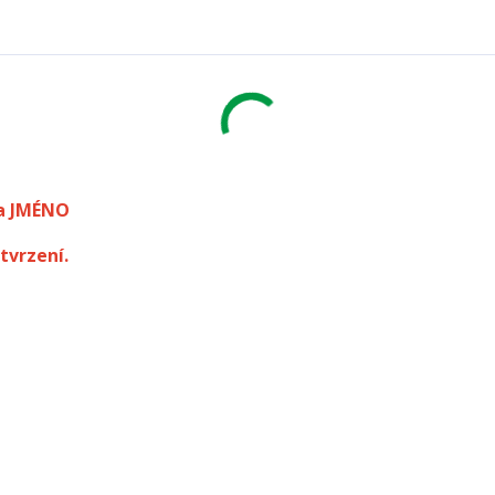
a JMÉNO
tvrzení.