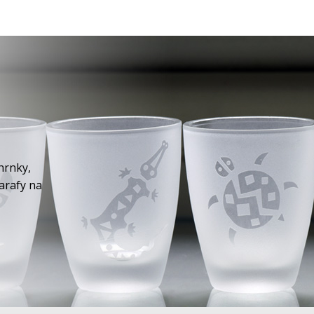
hrnky,
karafy na