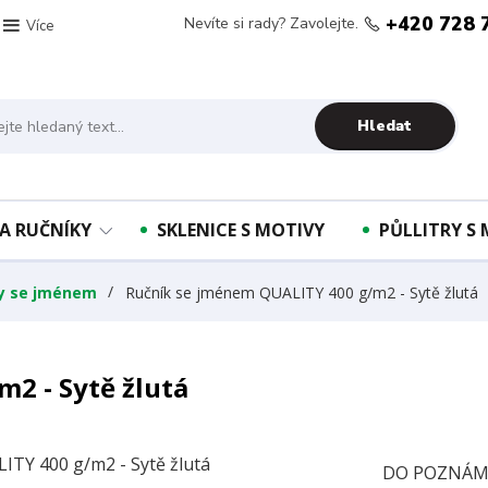
+420 728 
Nevíte si rady? Zavolejte.
Více
Hledat
A RUČNÍKY
SKLENICE S MOTIVY
PŮLLITRY S
ky se jménem
Ručník se jménem QUALITY 400 g/m2 - Sytě žlutá
2 - Sytě žlutá
DO POZNÁMK