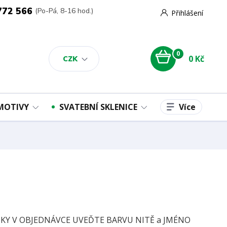
772 566
(Po-Pá, 8-16 hod.)
Přihlášení
0
0 Kč
CZK
Více
 MOTIVY
SVATEBNÍ SKLENICE
Y V OBJEDNÁVCE UVEĎTE BARVU NITĚ a JMÉNO