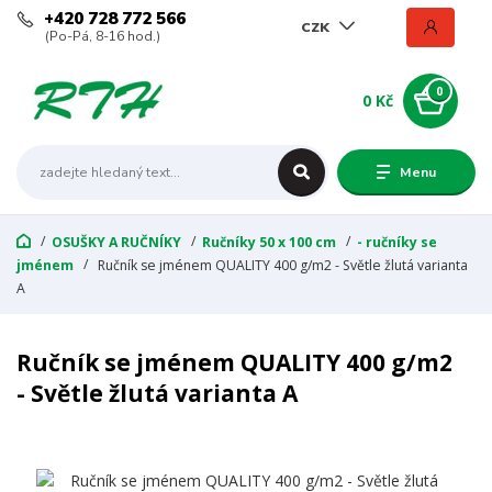
+420 728 772 566
CZK
(Po-Pá, 8-16 hod.)
0
0 Kč
Menu
OSUŠKY A RUČNÍKY
Ručníky 50 x 100 cm
- ručníky se
jménem
Ručník se jménem QUALITY 400 g/m2 - Světle žlutá varianta
A
Ručník se jménem QUALITY 400 g/m2
- Světle žlutá varianta A