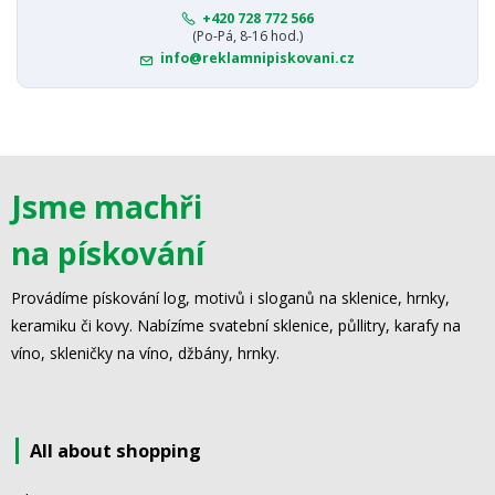
+420 728 772 566
(Po-Pá, 8-16 hod.)
info@reklamnipiskovani.cz
Jsme machři
na pískování
Provádíme pískování log, motivů i sloganů na sklenice, hrnky,
keramiku či kovy. Nabízíme svatební sklenice, půllitry, karafy na
víno, skleničky na víno, džbány, hrnky.
All about shopping