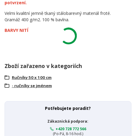
potvrzení.
Velmi kvalitní jemně tkaný stálobarevný materiál froté.
Gramáž 400 g/m2. 100 % bavlna.
BARVY NITÍ
Zboží zařazeno v kategoriích
Ručníky 50 x 100 cm
- ručníky se jménem
Potřebujete poradit?
Zákaznická podpora:
+420 728 772 566
(Po-Pá, 8-16 hod.)