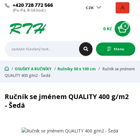
+420 728 772 566
CZK
(Po-Pá, 8-16 hod.)
0
0 Kč
Menu
OSUŠKY A RUČNÍKY
Ručníky 50 x 100 cm
Ručník se jménem
QUALITY 400 g/m2 - Šedá
Ručník se jménem QUALITY 400 g/m2
- Šedá