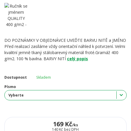
DO POZNÁMKY V OBJEDNÁVCE UVEĎTE BARVU NITĚ a JMÉNO
Před realizací zasíláme vždy orientační náhled k potvrzení. Velmi
kvalitní jemně tkaný stálobarevný materiál froté.Gramáž 400
g/m2. 100 % bavlna. BARVY NITÍ
celý popis
Dostupnost
Skladem
Písmo
169 Kč
/
ks
140 Kč
bez DPH