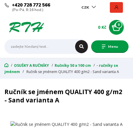
+420 728 772 566
CZK
(Po-Pá, 8-16 hod.)
0
0 Kč
Menu
OSUŠKY A RUČNÍKY
Ručníky 50 x 100 cm
- ručníky se
jménem
Ručník se jménem QUALITY 400 g/m2 - Sand varianta A
Ručník se jménem QUALITY 400 g/m2
- Sand varianta A