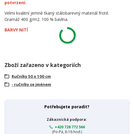
potvrzení.
Velmi kvalitní jemně tkaný stálobarevný materiál froté.
Gramáž 400 g/m2. 100 % bavlna.
BARVY NITÍ
Zboží zařazeno v kategoriích
Ručníky 50 x 100 cm
- ručníky se jménem
Potřebujete poradit?
Zákaznická podpora:
+420 728 772 566
(Po-Pá, 8-16 hod.)