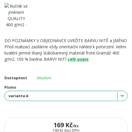
DO POZNÁMKY V OBJEDNÁVCE UVEĎTE BARVU NITĚ a JMÉNO
Před realizací zasíláme vždy orientační náhled k potvrzení. Velmi
kvalitní jemně tkaný stálobarevný materiál froté.Gramáž 400
g/m2. 100 % bavlna. BARVY NITÍ
celý popis
Dostupnost
Skladem
Písmo
169 Kč
/
ks
140 Kč
bez DPH