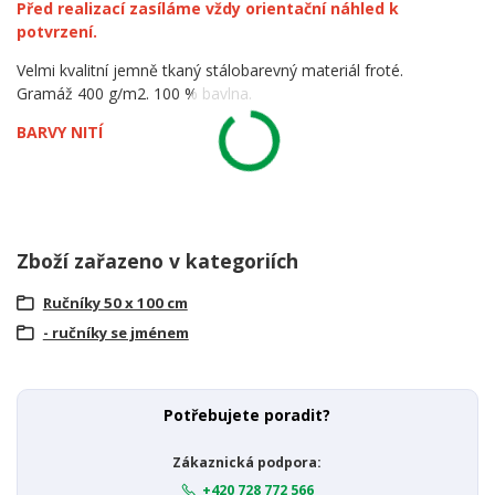
Před realizací zasíláme vždy orientační náhled k
potvrzení.
Velmi kvalitní jemně tkaný stálobarevný materiál froté.
Gramáž 400 g/m2. 100 % bavlna.
BARVY NITÍ
Zboží zařazeno v kategoriích
Ručníky 50 x 100 cm
- ručníky se jménem
Potřebujete poradit?
Zákaznická podpora:
+420 728 772 566