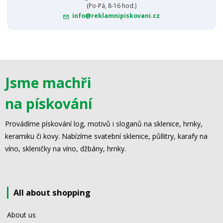
(Po-Pá, 8-16 hod.)
info@reklamnipiskovani.cz
Jsme machři
na pískování
Provádíme pískování log, motivů i sloganů na sklenice, hrnky,
keramiku či kovy. Nabízíme svatební sklenice, půllitry, karafy na
víno, skleničky na víno, džbány, hrnky.
All about shopping
About us