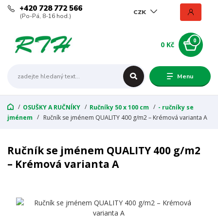
+420 728 772 566
CZK
(Po-Pá, 8-16 hod.)
0
0 Kč
Menu
OSUŠKY A RUČNÍKY
Ručníky 50 x 100 cm
- ručníky se
jménem
Ručník se jménem QUALITY 400 g/m2 – Krémová varianta A
Ručník se jménem QUALITY 400 g/m2
– Krémová varianta A