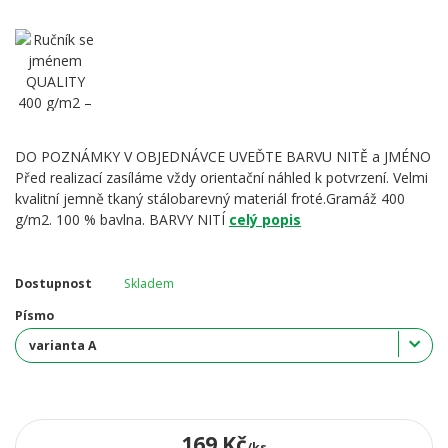
DO POZNÁMKY V OBJEDNÁVCE UVEĎTE BARVU NITĚ a JMÉNO
Před realizací zasíláme vždy orientační náhled k potvrzení. Velmi
kvalitní jemně tkaný stálobarevný materiál froté.Gramáž 400
g/m2. 100 % bavlna. BARVY NITÍ
celý popis
Dostupnost
Skladem
Písmo
169 Kč
/
ks