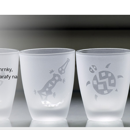
hrnky,
karafy na