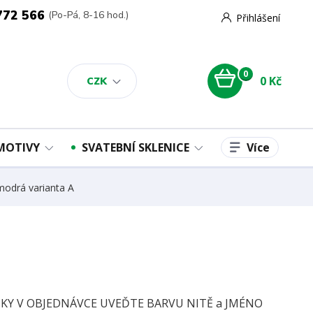
772 566
(Po-Pá, 8-16 hod.)
Přihlášení
0
0 Kč
CZK
Více
 MOTIVY
SVATEBNÍ SKLENICE
odrá varianta A
Y V OBJEDNÁVCE UVEĎTE BARVU NITĚ a JMÉNO