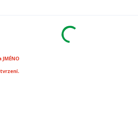
a JMÉNO
tvrzení.