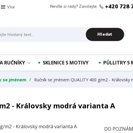
+420 728 
Nevíte si rady? Zavolejte.
Více
Hledat
A RUČNÍKY
SKLENICE S MOTIVY
PŮLLITRY S
ky se jménem
Ručník se jménem QUALITY 400 g/m2 - Královsky m
m2 - Královsky modrá varianta A
DO POZNÁMK