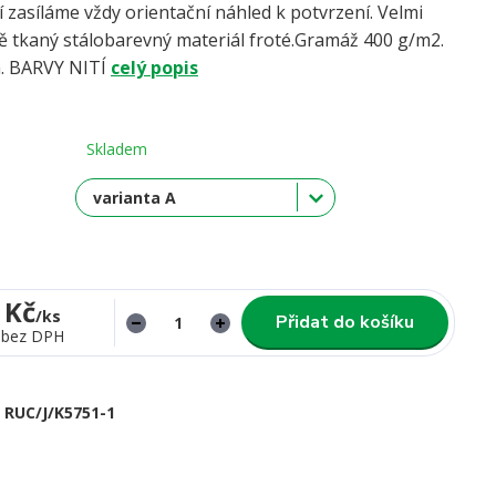
í zasíláme vždy orientační náhled k potvrzení. Velmi
ně tkaný stálobarevný materiál froté.Gramáž 400 g/m2.
a. BARVY NITÍ
celý popis
Skladem
 Kč
/
ks
Přidat do košíku
bez DPH
RUC/J/K5751-1