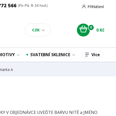
772 566
(Po-Pá, 8-16 hod.)
Přihlášení
0
0 Kč
CZK
Více
 MOTIVY
SVATEBNÍ SKLENICE
ianta A
Y V OBJEDNÁVCE UVEĎTE BARVU NITĚ a JMÉNO