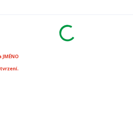
a JMÉNO
tvrzení.