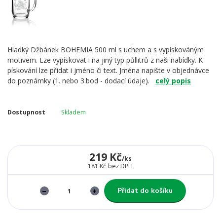
Hladký Džbánek BOHEMIA 500 ml s uchem a s vypískováným
motivem. Lze vypískovat i na jiný typ půllitrů z naši nabídky. K
pískování lze přidat i jméno či text. Jména napište v objednávce
do poznámky (1. nebo 3.bod - dodací údaje).
celý popis
Dostupnost
Skladem
219 Kč
/
ks
181 Kč
bez DPH
Přidat do košíku