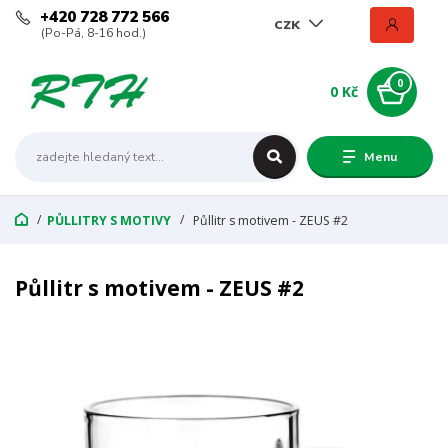
+420 728 772 566
CZK
(Po-Pá, 8-16 hod.)
0
0 Kč
Menu
PŮLLITRY S MOTIVY
Půllitr s motivem - ZEUS #2
Půllitr s motivem - ZEUS #2