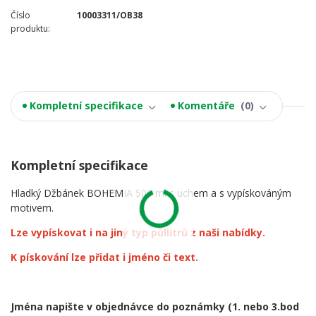
Číslo
10003311/OB38
produktu:
Kompletní specifikace
Komentáře
0
Kompletní specifikace
Hladký Džbánek BOHEMIA 500 ml s uchem a s vypískováným
motivem.
Lze vypískovat i na jiný typ půllitrů z naši nabídky.
K pískování lze přidat i jméno či text.
Jména napište v objednávce do poznámky
(1. nebo 3.bod