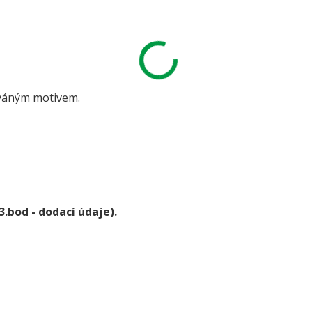
váným motivem.
3.bod - dodací údaje).