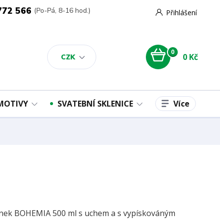
772 566
(Po-Pá, 8-16 hod.)
Přihlášení
0
0 Kč
CZK
Více
 MOTIVY
SVATEBNÍ SKLENICE
nek BOHEMIA 500 ml s uchem a s vypískováným