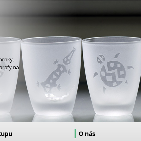
hrnky,
karafy na
kupu
O nás