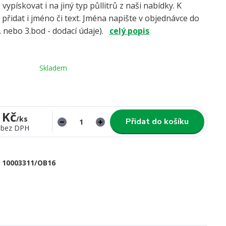
vypískovat i na jiný typ půllitrů z naši nabídky. K
 přidat i jméno či text. Jména napište v objednávce do
 nebo 3.bod - dodací údaje).
celý popis
Skladem
 Kč
/
ks
Přidat do košíku
bez DPH
10003311/OB16