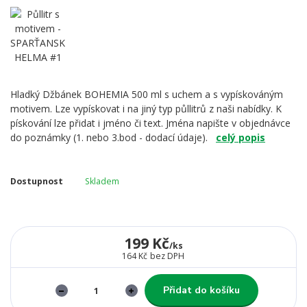
Hladký Džbánek BOHEMIA 500 ml s uchem a s vypískováným
motivem. Lze vypískovat i na jiný typ půllitrů z naši nabídky. K
pískování lze přidat i jméno či text. Jména napište v objednávce
do poznámky (1. nebo 3.bod - dodací údaje).
celý popis
Dostupnost
Skladem
199 Kč
/
ks
164 Kč
bez DPH
Přidat do košíku