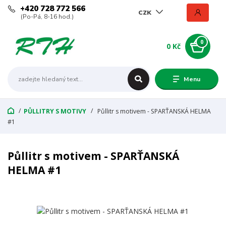
+420 728 772 566
CZK
(Po-Pá, 8-16 hod.)
0
0 Kč
Menu
PŮLLITRY S MOTIVY
Půllitr s motivem - SPARŤANSKÁ HELMA
#1
Půllitr s motivem - SPARŤANSKÁ
HELMA #1