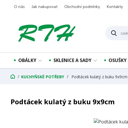
O nás
Jak nakupovat
Obchodní podmínky
Kontakty
OBÁLKY
SKLENICE A SADY
OSUŠKY 
KUCHYŇSKÉ POTŘEBY
Podtácek kulatý z buku 9x9cm
Podtácek kulatý z buku 9x9cm