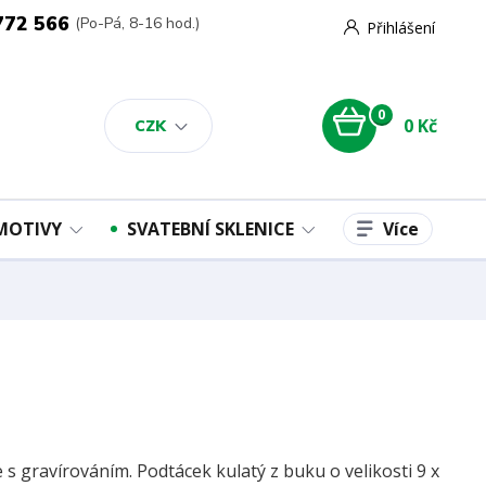
772 566
(Po-Pá, 8-16 hod.)
Přihlášení
0
0 Kč
CZK
Více
 MOTIVY
SVATEBNÍ SKLENICE
 s gravírováním. Podtácek kulatý z buku o velikosti 9 x