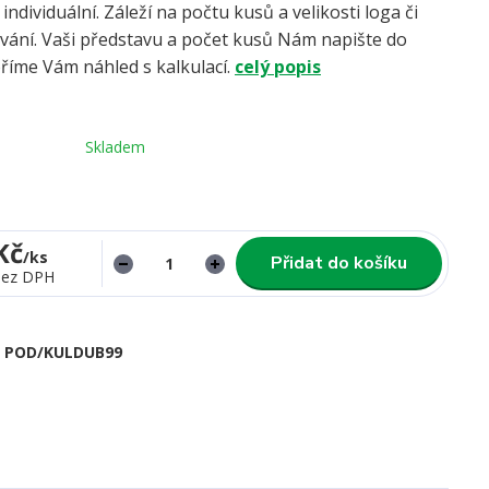
 individuální. Záleží na počtu kusů a velikosti loga či
ování. Vaši představu a počet kusů Nám napište do
oříme Vám náhled s kalkulací.
celý popis
Skladem
Kč
/
ks
Přidat do košíku
bez DPH
POD/KULDUB99