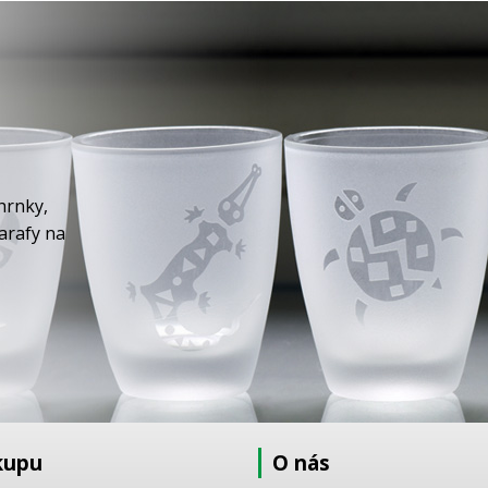
hrnky,
karafy na
kupu
O nás