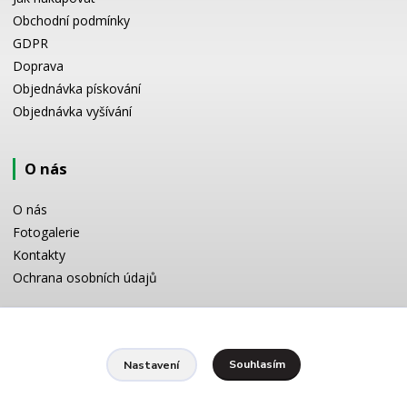
Obchodní podmínky
GDPR
Doprava
Objednávka pískování
Objednávka vyšívání
O nás
O nás
Fotogalerie
Kontakty
Ochrana osobních údajů
Odborné poradenství
Souhlasím
Nastavení
Potřebujete poradit s výběrem? Neváhejte se zeptat:
+420 728 772 566
8 -16 h