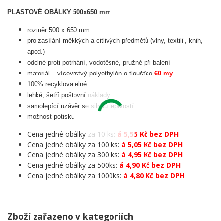
PLASTOVÉ OBÁLKY 500x650 mm
rozměr 500 x 650 mm
pro zasílání měkkých a citlivých předmětů (vlny, textilií, knih,
apod.)
odolné proti potrhání, vodotěsné, pružné při balení
materiál – vícevrstvý polyethylén o tloušťce
60 my
100% recyklovatelné
lehké, šetří poštovní náklady
samolepící uzávěr se silnou lepivostí
možnost potisku
Cena jedné obálky za 10 ks:
á 5,55 Kč bez DPH
Cena jedné obálky za 100 ks:
á 5,05 Kč bez DPH
Cena jedné obálky za 300 ks:
á 4,95 Kč bez DPH
Cena jedné obálky za 500ks:
á 4,90 Kč bez DPH
Cena jedné obálky za 1000ks:
á 4,80 Kč bez DPH
Zboží zařazeno v kategoriích