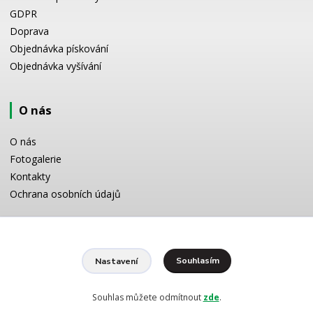
GDPR
Doprava
Objednávka pískování
Objednávka vyšívání
O nás
O nás
Fotogalerie
Kontakty
Ochrana osobních údajů
Odborné poradenství
Souhlasím
Nastavení
Potřebujete poradit s výběrem? Neváhejte se zeptat:
+420 728 772 566
8 -16 h
Souhlas můžete odmítnout
zde
.
info@reklamnipiskovani.cz