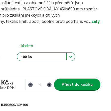
asílání textilu a objemnějších předmětů. Jsou
eprůhledné. PLASTOVÉ OBÁLKY 450x600 mm rozměr
 pro zasílání měkkých a citlivých
y, textilií, knih, apod.) odolné proti potrhání, vo...
celý
Skladem
:
 Kč
/
ks
Přidat do košíku
bez DPH
R450600/60/100