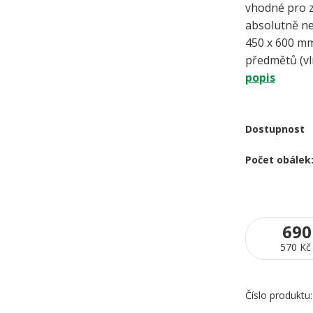
vhodné pro z
absolutně n
450 x 600 mm
předmětů (vln
popis
Dostupnost
Počet obálek
690
570 Kč
Číslo produktu: