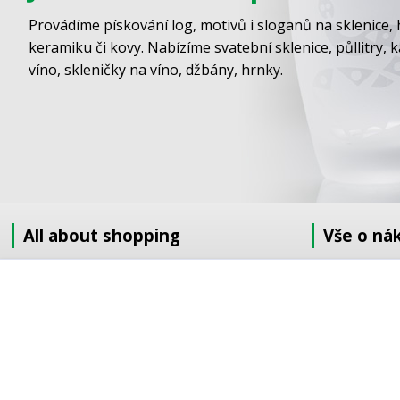
Provádíme pískování log, motivů i sloganů na sklenice, 
keramiku či kovy. Nabízíme svatební sklenice, půllitry, 
víno, skleničky na víno, džbány, hrnky.
All about shopping
Vše o ná
About us
Jak nakupov
How to shop
Obchodní po
Terms and Conditions
GDPR
Delivery
Doprava
Sandblasting order to the EU
Objednávka 
Contact information
Objednávka v