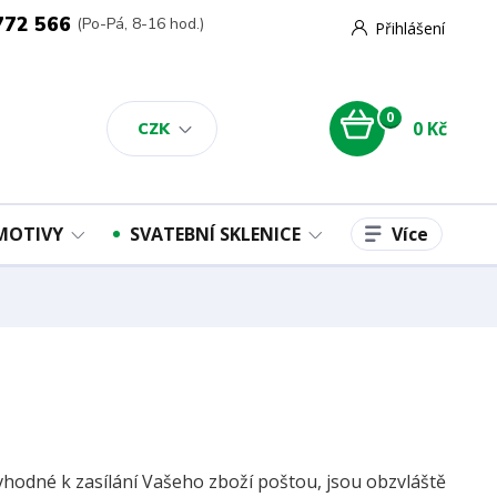
772 566
(Po-Pá, 8-16 hod.)
Přihlášení
0
0 Kč
CZK
Více
 MOTIVY
SVATEBNÍ SKLENICE
vhodné k zasílání Vašeho zboží poštou, jsou obzvláště