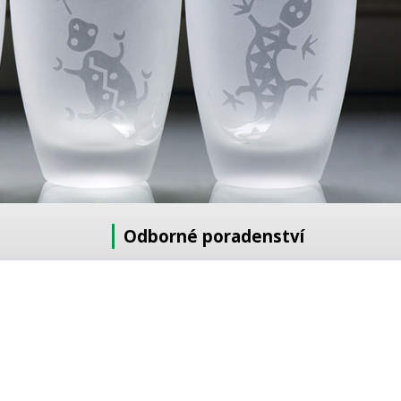
Odborné poradenství
Potřebujete poradit s výběrem?
Neváhejte se zeptat:
+420 728 772 566
8 -16 h
info@reklamnipiskovani.cz