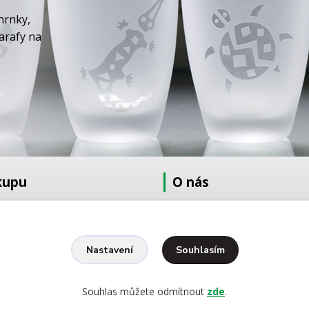
hrnky,
karafy na
kupu
O nás
at
O nás
dmínky
Fotogalerie
Kontakty
Souhlasím
Nastavení
Ochrana osobních údajů
pískování
Souhlas můžete odmítnout
zde
.
yšívání