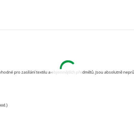
vhodné pro zasílání textilu a objemnějších předmětů. Jsou absolutně nep
pod.)