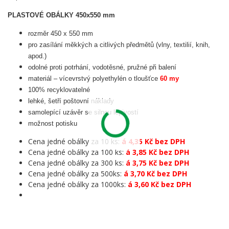
PLASTOVÉ OBÁLKY 450x550 mm
rozměr 450 x 550 mm
pro zasílání měkkých a citlivých předmětů (vlny, textilií, knih,
apod.)
odolné proti potrhání, vodotěsné, pružné při balení
materiál – vícevrstvý polyethylén o tloušťce
60 my
100% recyklovatelné
lehké, šetří poštovní náklady
samolepící uzávěr se silnou lepivostí
možnost potisku
Cena jedné obálky za 10 ks:
á 4,35 Kč bez DPH
Cena jedné obálky za 100 ks:
á 3,85 Kč bez DPH
Cena jedné obálky za 300 ks:
á 3,75 Kč bez DPH
Cena jedné obálky za 500ks:
á 3,70 Kč bez DPH
Cena jedné obálky za 1000ks:
á 3,60 Kč bez DPH