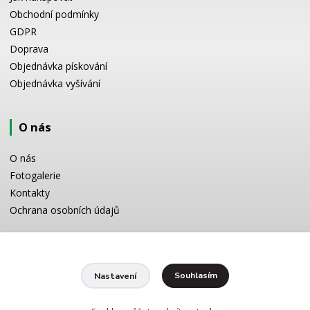
Obchodní podmínky
GDPR
Doprava
Objednávka pískování
Objednávka vyšívání
O nás
O nás
Fotogalerie
Kontakty
Ochrana osobních údajů
Odborné poradenství
Souhlasím
Nastavení
Potřebujete poradit s výběrem? Neváhejte se zeptat:
+420 728 772 566
8 -16 h