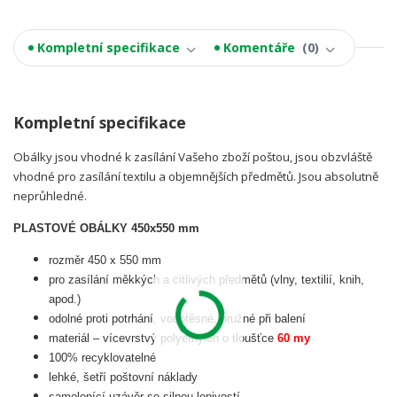
Kompletní specifikace
Komentáře
0
Kompletní specifikace
Obálky jsou vhodné k zasílání Vašeho zboží poštou, jsou obzvláště
vhodné pro zasílání textilu a objemnějších předmětů. Jsou absolutně
neprůhledné.
PLASTOVÉ OBÁLKY 450x550 mm
rozměr 450 x 550 mm
pro zasílání měkkých a citlivých předmětů (vlny, textilií, knih,
apod.)
odolné proti potrhání, vodotěsné, pružné při balení
materiál – vícevrstvý polyethylén o tloušťce
60 my
100% recyklovatelné
lehké, šetří poštovní náklady
samolepící uzávěr se silnou lepivostí