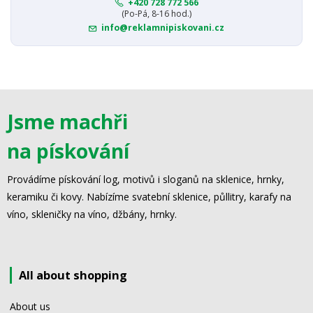
+420 728 772 566
(Po-Pá, 8-16 hod.)
info@reklamnipiskovani.cz
Jsme machři
na pískování
Provádíme pískování log, motivů i sloganů na sklenice, hrnky,
keramiku či kovy. Nabízíme svatební sklenice, půllitry, karafy na
víno, skleničky na víno, džbány, hrnky.
All about shopping
About us