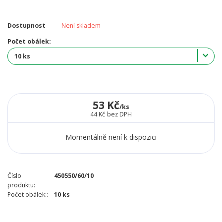
Dostupnost
Není skladem
Počet obálek:
53 Kč
/
ks
44 Kč
bez DPH
Momentálně není k dispozici
Číslo
450550/60/10
produktu:
Počet obálek::
10 ks